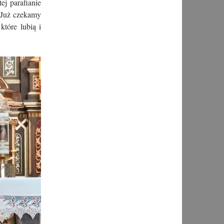
ej parafianie
 Już czekamy
które lubią i