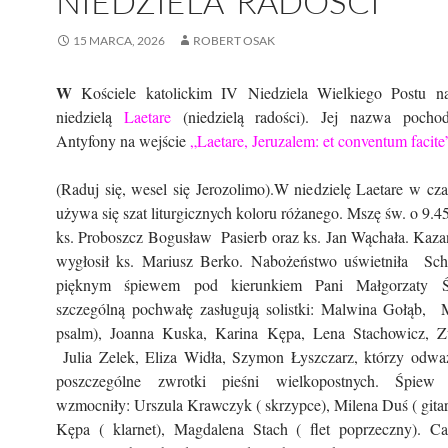
NIEDZIELA RADOŚCI
15 MARCA, 2026
ROBERT OSAK
W
Kościele katolickim IV Niedziela Wielkiego Postu n
niedzielą
Laetare
(niedzielą radości). Jej nazwa pocho
Antyfony na wejście
„Laetare, Jeruzalem: et conventum facit
(Raduj się, wesel się Jerozolimo).W niedzielę Laetare w cz
używa się szat liturgicznych koloru różanego. Mszę św. o 9.45
ks. Proboszcz Bogusław Pasierb oraz ks. Jan Wąchała. Kazan
wygłosił ks. Mariusz Berko. Nabożeństwo uświetniła Scho
pięknym śpiewem pod kierunkiem Pani Małgorzaty 
szczególną pochwałę zasługują solistki: Malwina Gołąb, 
psalm), Joanna Kuska, Karina Kępa, Lena Stachowicz, 
Julia Zelek, Eliza Widła, Szymon Łyszczarz, którzy odważ
poszczególne zwrotki pieśni wielkopostnych. Śpiew
wzmocniły: Urszula Krawczyk ( skrzypce), Milena Duś ( gita
Kępa ( klarnet), Magdalena Stach ( flet poprzeczny). C