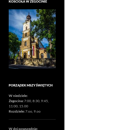
KOŚCIOŁA W ŻEGOCINIE
PORZĄDEK MSZY ŚWIĘTYCH
W niedziele:
Żegocina:
7:00, 8:30, 9:45,
11:00, 15.00
Rozdziele:
7:oo, 9.oo
W dni powszednie: