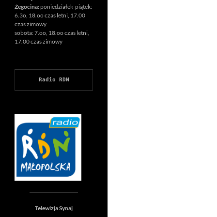
Żegocina:
poniedziałek-piątek:
6.3o, 18.oo czas letni, 17.00
czas zimowy
sobota: 7.oo, 18.oo czas letni,
17.00 czas zimowy
Radio RDN
Telewizja Synaj