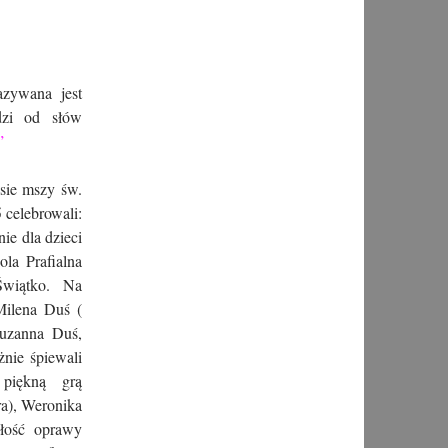
azywana jest
dzi od słów
e”
asie mszy św.
 celebrowali:
ie dla dzieci
la Prafialna
Świątko. Na
Milena Duś (
Zuzanna Duś,
nie śpiewali
 piękną grą
ra), Weronika
ałość oprawy