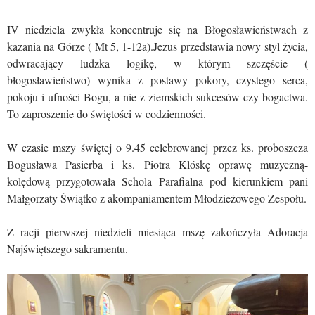
IV niedziela zwykła koncentruje się na Błogosławieństwach z
kazania na Górze ( Mt 5, 1-12a).Jezus przedstawia nowy styl życia,
odwracający ludzka logikę, w którym szczęście (
błogosławieństwo) wynika z postawy pokory, czystego serca,
pokoju i ufności Bogu, a nie z ziemskich sukcesów czy bogactwa.
To zaproszenie do świętości w codzienności.
W czasie mszy świętej o 9.45 celebrowanej przez ks. proboszcza
Bogusława Pasierba i ks. Piotra Klóskę oprawę muzyczną-
kolędową przygotowała Schola Parafialna pod kierunkiem pani
Małgorzaty Świątko z akompaniamentem Młodzieżowego Zespołu.
Z racji pierwszej niedzieli miesiąca mszę zakończyła Adoracja
Najświętszego sakramentu.