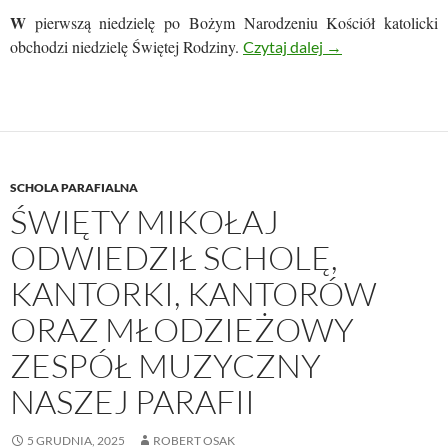
W
pierwszą niedzielę po Bożym Narodzeniu Kościół katolicki
obchodzi niedzielę Świętej Rodziny.
NIEDZIELA ŚWI
Czytaj dalej
→
SCHOLA PARAFIALNA
ŚWIĘTY MIKOŁAJ
ODWIEDZIŁ SCHOLĘ,
KANTORKI, KANTORÓW
ORAZ MŁODZIEŻOWY
ZESPÓŁ MUZYCZNY
NASZEJ PARAFII
5 GRUDNIA, 2025
ROBERT OSAK