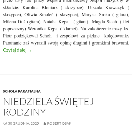
przez cały rok pracy wspiera młodzieżowy zespół muzyczny w
składzie: Karolina Błoniarz ( skrzypce), Urszula Krawczyk (
skrzypce), Oliwia Smoleń ( skrzypce), Marysia Sroka ( gitara),
Milena Duś (gitara), Natalia Kępa. ( gitara) Magda Stach. ( flet
.
poprzeczny) Weronika Kępa. ( klarnet)
Na zakończenie mszy ks.
.
Piotr podziękował Scholi i zespołowi za piękne kolędowanie
Parafianie zaś wyrazili swoją opinię długimi i gromkimi brawami.
MŁODZIEŻOWY ZESPÓŁ INSTRUMENTALNY I P
Czytaj dalej
→
SCHOLA PARAFIALNA
NIEDZIELA ŚWIĘTEJ
RODZINY
30 GRUDNIA, 2025
ROBERT OSAK