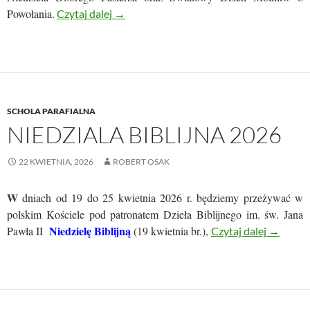
Powołania.
NIEDZIELA DOBREGO PASTERZA 2026
Czytaj dalej
→
SCHOLA PARAFIALNA
NIEDZIALA BIBLIJNA 2026
22 KWIETNIA, 2026
ROBERT OSAK
W
dniach od 19 do 25 kwietnia 2026 r. będziemy przeżywać w
polskim Kościele pod patronatem Dzieła Biblijnego im. św. Jana
Niedzielę Biblijną
Pawła II
(19 kwietnia br.),
NIEDZIA
Czytaj dalej
→