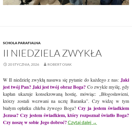
SCHOLA PARAFIALNA
II NIEDZIELA ZWYKŁA
20 STYCZNIA, 2026
ROBERT OSAK
Jaki
W II niedzielę zwykłą nasuwa się pytanie do każdego z nas:
jest twój Pan? Jaki jest twój obraz Boga?
Co zwykle myślę, gdy
kapłan ukazuje konsekrowaną hostię, mówiąc: „Błogosławieni,
którzy zostali wezwani na ucztę Baranka”. Czy widzę w tym
Czy ja jestem świadkiem
białym opłatku chleba żywego Boga?
Jezusa? Czy jestem świadkiem, który rozpoznał światło Boga?
Czy noszę w sobie Jego dobroć?
II NIEDZIELA ZW
Czytaj dalej
→