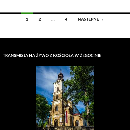
Nawigacja
1
2
…
4
NASTĘPNE →
po
wpisach
TRANSMISJA NA ŻYWO Z KOŚCIOŁA W ŻEGOCINIE