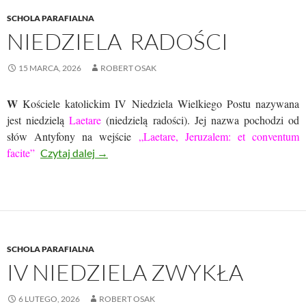
SCHOLA PARAFIALNA
NIEDZIELA RADOŚCI
15 MARCA, 2026
ROBERT OSAK
W
Kościele katolickim IV Niedziela Wielkiego Postu nazywana
jest niedzielą
Laetare
(niedzielą radości). Jej nazwa pochodzi od
słów Antyfony na wejście
„Laetare, Jeruzalem: et conventum
facite”
NIEDZIELA RADOŚCI
Czytaj dalej
→
SCHOLA PARAFIALNA
IV NIEDZIELA ZWYKŁA
6 LUTEGO, 2026
ROBERT OSAK