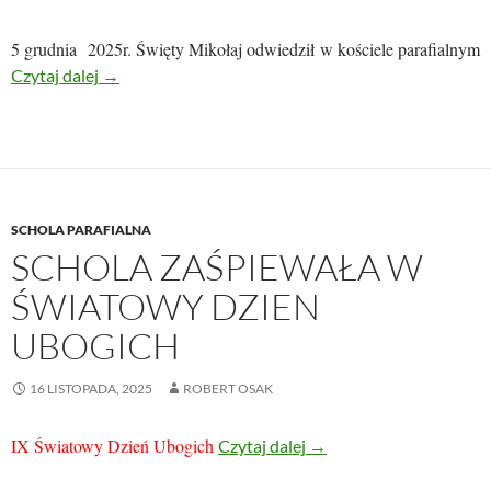
5 grudnia 2025r. Święty Mikołaj odwiedził w kościele parafialnym
ŚWIĘTY MIKOŁAJ ODWIEDZIŁ SCHOLĘ, KANTO
Czytaj dalej
→
SCHOLA PARAFIALNA
SCHOLA ZAŚPIEWAŁA W
ŚWIATOWY DZIEN
UBOGICH
16 LISTOPADA, 2025
ROBERT OSAK
IX Światowy Dzień Ubogich
SCHOLA ZAŚPIEWAŁA
Czytaj dalej
→