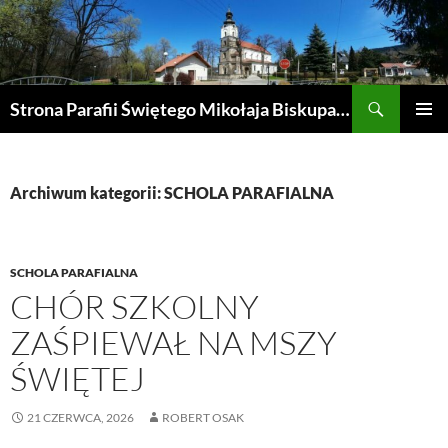
Przejdź
do
treści
Szukaj
Strona Parafii Świętego Mikołaja Biskupa w Żegocinie
MENU
GŁÓWN
Archiwum kategorii: SCHOLA PARAFIALNA
SCHOLA PARAFIALNA
CHÓR SZKOLNY
ZAŚPIEWAŁ NA MSZY
ŚWIĘTEJ
21 CZERWCA, 2026
ROBERT OSAK