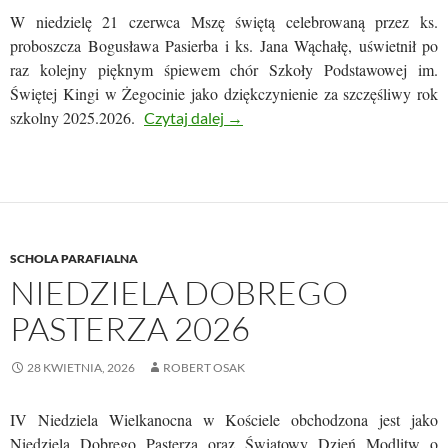
W niedzielę 21 czerwca Mszę świętą celebrowaną przez ks.
proboszcza Bogusława Pasierba i ks. Jana Wąchałę, uświetnił po
raz kolejny pięknym śpiewem chór Szkoły Podstawowej im.
Świętej Kingi w Żegocinie jako dziękczynienie za szczęśliwy rok
szkolny 2025.2026.
CHÓR SZKOLNY ZAŚPIEWAŁ 
Czytaj dalej
→
SCHOLA PARAFIALNA
NIEDZIELA DOBREGO
PASTERZA 2026
28 KWIETNIA, 2026
ROBERT OSAK
IV Niedziela Wielkanocna w Kościele obchodzona jest jako
Niedziela Dobrego Pasterza oraz Światowy Dzień Modlitw o