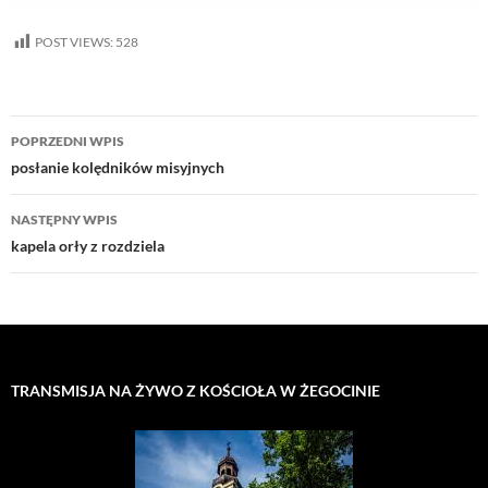
POST VIEWS:
528
Nawigacja
POPRZEDNI WPIS
wpisu
posłanie kolędników misyjnych
NASTĘPNY WPIS
kapela orły z rozdziela
TRANSMISJA NA ŻYWO Z KOŚCIOŁA W ŻEGOCINIE