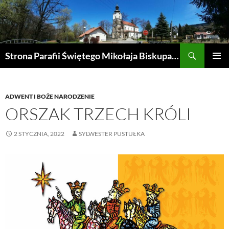
Przejdź
do
treści
Szukaj
Strona Parafii Świętego Mikołaja Biskupa w Żegocinie
MENU
GŁÓWN
ADWENT I BOŻE NARODZENIE
ORSZAK TRZECH KRÓLI
2 STYCZNIA, 2022
SYLWESTER PUSTUŁKA