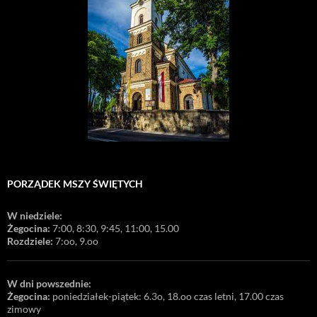
PORZĄDEK MSZY ŚWIĘTYCH
W niedziele:
Żegocina:
7:00, 8:30, 9:45, 11:00, 15.00
Rozdziele:
7:oo, 9.oo
W dni powszednie:
Żegocina:
poniedziałek-piątek: 6.3o, 18.oo czas letni, 17.00 czas
zimowy