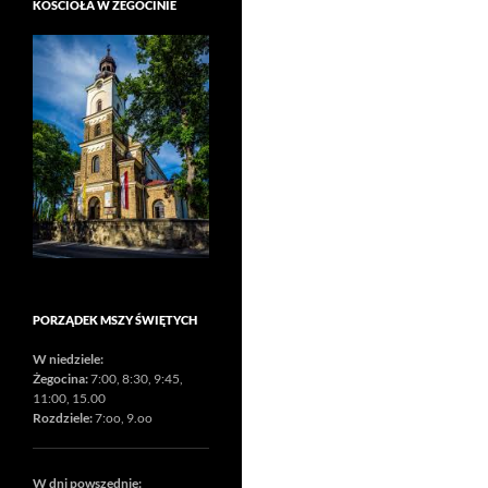
KOŚCIOŁA W ŻEGOCINIE
PORZĄDEK MSZY ŚWIĘTYCH
W niedziele:
Żegocina:
7:00, 8:30, 9:45,
11:00, 15.00
Rozdziele:
7:oo, 9.oo
W dni powszednie: