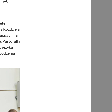
LA
ięte
 z Rozdziela
ających na:
. Pastorałki
o języka
owodzenia