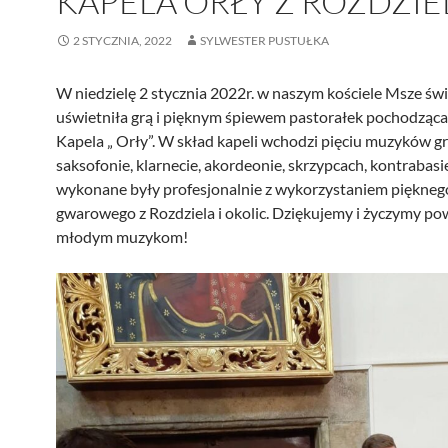
KAPELA ORŁY Z ROZDZIE
2 STYCZNIA, 2022
SYLWESTER PUSTUŁKA
W niedzielę 2 stycznia 2022r. w naszym kościele Msze św
uświetniła grą i pięknym śpiewem pastorałek pochodząca
Kapela „ Orły”. W skład kapeli wchodzi pięciu muzyków gr
saksofonie, klarnecie, akordeonie, skrzypcach, kontrabasie
wykonane były profesjonalnie z wykorzystaniem piękneg
gwarowego z Rozdziela i okolic. Dziękujemy i życzymy p
młodym muzykom!