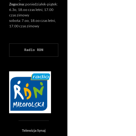
Żegocina:
poniedziałek-piątek:
6.3o, 18.oo czas letni, 17.00
czas zimowy
sobota: 7.oo, 18.oo czas letni,
17.00 czas zimowy
Radio RDN
Telewizja Synaj